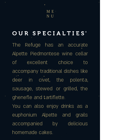
ME
NU
OUR SPECIALTIES'
The Refuge has an accurate
Alpette Piedmontese wine cellar
of excellent choice to
accompany traditional dishes like
deer in civet, the polenta,
sausage, stewed or grilled, the
ghenefle and tartiflette.
You can also enjoy drinks as a
euphonium Alpette and grails
accompanied by delicious
homemade cakes.